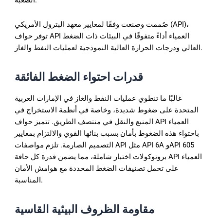
الصعبة.
صُممت وصنعت وفقًا لمعايير معهد البترول الأمريكي (API)،
توفر حواف API العمياء أداءً متفوقًا في البيئات ذات الضغط
العالي ودرجات الحرارة العالية النموذجية لعمليات النفط والغاز.
قدرات
احتواء
الضغط
الفائقة
غالبًا ما تنطوي عمليات النفط والغاز في الإمارات العربية
المتحدة على ضغوط شديدة، وخاصة في أنظمة الاستخراج في
المنبع والنقل في منتصف الطريق. تتميز حواف API العمياء
باحتواء هذه الضغوط بأمان بسبب بنائها القوي والالتزام بمعايير
التصميم الصارمة. تلزم مواصفات API مثل API 6A وAPI 605
بروتوكولات اختبار شاملة، مما يضمن قدرة كل حافة API العمياء
على تحمل تصنيفات الضغط المحددة مع هوامش الأمان
المناسبة.
مقاومة
الظروف
البيئية
القاسية