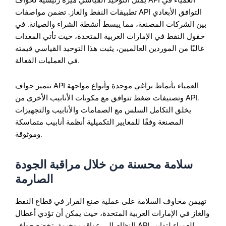
يمثل التوحيد القياسي ميزة رئيسية لحواف API العمياء في
تطبيقات النفط والغاز. تضمن مواصفات API التوافق الأبعادي
بين الشركات المصنعة، مما يبسط أنشطة الشراء والصيانة. في
حقول النفط في الإمارات العربية المتحدة، حيث تأتي المعدات
غالبًا من الموردين العالميين، يثبت هذا التوحيد القياسي قيمته
في العمليات الفعالة.
تتميز حواف API العمياء بأنماط براغي موحدة وأنواع مواجهة
وتصنيفات ضغط تتوافق مع مكونات الأنابيب الأخرى من API.
يخلق التكامل السلس مع الصمامات والأنابيب والتجهيزات
المصنعة وفقًا للمعايير التكميلية أنظمة أنابيب متماسكة
وموثوقة.
سلامة
محسنة
من
خلال
مراقبة
الجودة
الصارمة
تهيمن مخاوف السلامة على عملية صنع القرار في قطاع النفط
والغاز في الإمارات العربية المتحدة، حيث يمكن أن تؤدي أعطال
النظام إلى عواقب وخيمة. تخضع حواف API العمياء لتدابير