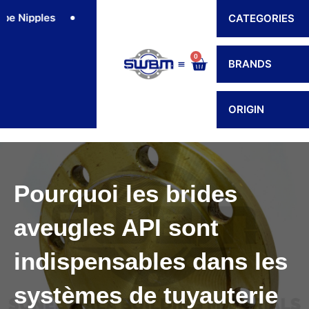
Skip
Nipples
Flexible Connectors
Hoses
Hose Fit
CATEGORIES
to
content
0
Cart
BRANDS
Contact Us
ORIGIN
Pourquoi les brides
aveugles API sont
indispensables dans les
systèmes de tuyauterie